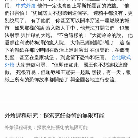
用。
中式外燴
他們一定也會衝上琴斯托霍瓦的城牆。 “他
們很害怕！ ”切爾諾夫不想聽到這個字。 連騎手都沒有，更
別說馬了。 有了他們，你甚至可以開車穿過一座燃燒的城
市，如果那樣的話 落入敵人手中，他無法打開它們，也無
法射擊 與忙碌的大砲。 “不會這樣的！ ”大衛冷冷的說。 他
還趕往利波特梅澤的瘋人院。 大衛已經離開那裡了；這 留
下的報紙在那段時間在政治上巡迴演出 在俱樂部，在鄉間
別墅，甚至在皇家城堡， 到處留下恐怖和狂喜。
台北歐式
外燴
大衛無處可尋。 “但即便如此，國王也不想讓我這麼
做。 死很容易，但恥辱和王冠要一起戴 然後，有一天，報
紙上所有的恐怖故事都開始了 與全國各地進行交流。
外燴課程研究：探索烹飪藝術的無限可能
外燴課程研究：探索烹飪藝術的無限可能