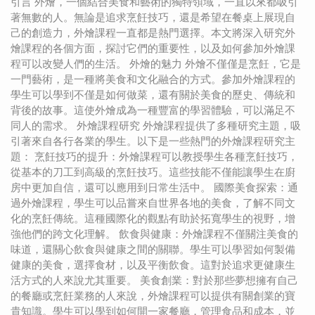
引言 外燴，一個結合美食和藝術的獨特領域，一直以來都吸引
著無數的人。無論是追求烹飪技巧，還是希望在餐桌上展現自
己的創造力，外燴課程一直都是熱門選擇。本文將深入研究外
燴課程的各個方面，探討它們的重要性，以及如何參加外燴課
程可以改變人們的生活。 外燴的魅力 外燴不僅僅是烹飪，它是
一門藝術，是一種將美食和文化融合的方式。參加外燴課程的
學生可以學到不僅是如何做菜，還有關於美食的歷史、傳統和
背後的故事。這使外燴成為一種豐富的學習體驗，可以滿足不
同人的需求。 外燴課程研究 外燴課程提供了多種研究主題，吸
引著來自各行各業的學生。以下是一些熱門的外燴課程研究主
題： 烹飪技巧的提升：外燴課程可以教授學生各種烹飪技巧，
從基本的刀工到高級的烹飪技巧。這些技能不僅能讓學生在廚
房中更加自信，還可以應用到日常生活中。 國際美食探索：通
過外燴課程，學生可以品嘗來自世界各地的美食，了解不同文
化的烹飪傳統。這種國際化的觀點有助於拓寬學生的視野，增
強他們的跨文化理解。 飲食與健康：外燴課程不僅關注美食的
味道，還關心飲食與健康之間的關聯。學生可以學習如何製備
健康的美食，選擇食材，以及平衡飲食。這對於追求更健康生
活方式的人來說尤其重要。 美食創業：對於那些夢想擁有自己
的餐廳或烹飪業務的人來說，外燴課程可以提供有關創業的寶
貴知識。學生可以學到如何開一家餐廳，管理食品和成本，並