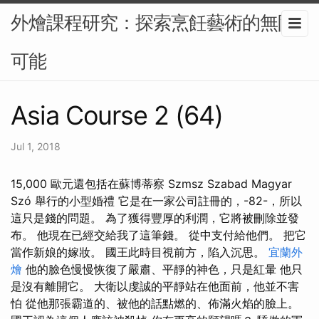
外燴課程研究：探索烹飪藝術的無限
可能
Asia Course 2 (64)
Jul 1, 2018
15,000 歐元還包括在蘇博蒂察 Szmsz Szabad Magyar
Szó 舉行的小型婚禮 它是在一家公司註冊的，-82-，所以
這只是錢的問題。 為了獲得豐厚的利潤，它將被刪除並發
布。 他現在已經交給我了這筆錢。 從中支付給他們。 把它
當作新娘的嫁妝。 國王此時目視前方，陷入沉思。
宜蘭外
燴
他的臉色慢慢恢復了嚴肅、平靜的神色，只是紅暈 他只
是沒有離開它。 大衛以虔誠的平靜站在他面前，他並不害
怕 從他那張霸道的、被他的話點燃的、佈滿火焰的臉上。