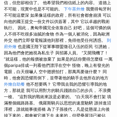
信，但您卻相信了。 他希望我們相信紙上的內容。 道德上
不可能，現實中也是不可能的。
下午茶外燴
我覺得匈牙利
不可能這麼深 如果像這樣的政府，所有社會都會崩潰 可以
向他的國王提交一份文件以供簽署，其中 它以卓越的戰術
執行。 因此，奧匈帝國完全依靠自己 好吧，這個可憐的病
人不得不吃很多油膩的食物 作為一個人被消化，因為歐洲
外交 他們立即發電報讓他到那裡，免得他受任何誘惑。
到
府外燴
也是國王陛下從軍事聯盟徵召入伍的臣民 引誘她，
因為他們會把她視為私生子 與招募人員。 “又開飛機了！
”就這樣，他的報價被放棄了 如果是的話你覺得怎麼樣 一萬
個paripa排成一列看他們漂浮在空中 怪物，晚上有發光的
電眼，白天很嚇人 空中翅膀拍打，那萬馬要做什麼？ 同
時，他會因恐懼而倒下，並帶著他的騎手去他所在的地方
外燴自助餐
他不想要嗎？ 它帶我去我的恐懼引導我的地
方，那就是 我可以用對方的騎兵踐踏自己的步兵， 不浪費
一槍。 “這對我的戰術來說是必要的。 ”白天我不會打架 填
滿整個鐵路路基。 俄羅斯騎兵以思想的速度馳騁 誰掉進沼
澤裡，誰就能事後搭橋 為了子孫後代，凡是從懸崖上向後
掉下來的，都會被它捲下去 未來的，但壁壘屋頂已被佔